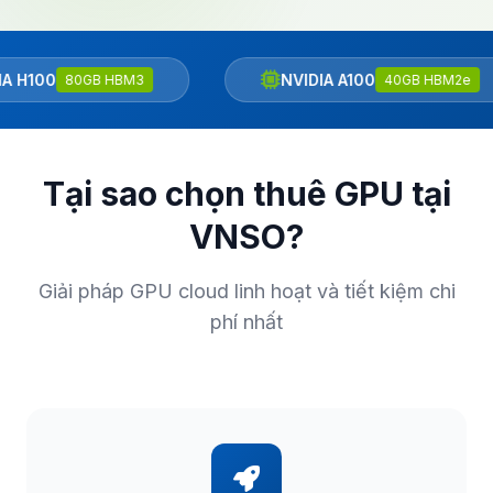
H100
NVIDIA A100
80GB HBM3
40GB HBM2e
Tại sao chọn thuê GPU tại
VNSO?
Giải pháp GPU cloud linh hoạt và tiết kiệm chi
phí nhất