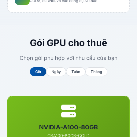
CUDA, cuDNN, và các công cụ AI khác
Gói GPU cho thuê
Chọn gói phù hợp với nhu cầu của bạn
Giờ
Ngày
Tuần
Tháng
NVIDIA-A100-80GB
CBA100-80GB-GOLD